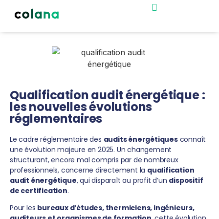
Nos accompagnements
Bootcamp commercial
Qualification audit énergétique :
les nouvelles évolutions
réglementaires
Le cadre réglementaire des
audits énergétiques
connaît
une évolution majeure en 2025. Un changement
structurant, encore mal compris par de nombreux
professionnels, concerne directement la
qualification
audit énergétique
, qui disparaît au profit d’un
dispositif
de certification
.
Pour les
bureaux d’études, thermiciens, ingénieurs,
auditeurs et organismes de formation
, cette évolution