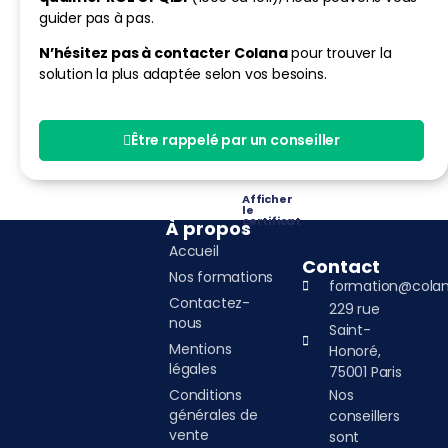
guider pas à pas.
N’hésitez pas à contacter Colana
pour trouver la
solution la plus adaptée selon vos besoins.
Être rappelé par un conseiller
Afficher
le
certificat
À propos
Accueil
Contact
Nos formations
formation@colan
Contactez-
229 rue
nous
Saint-
Mentions
Honoré,
légales
75001 Paris
Conditions
Nos
générales de
conseillers
vente
sont