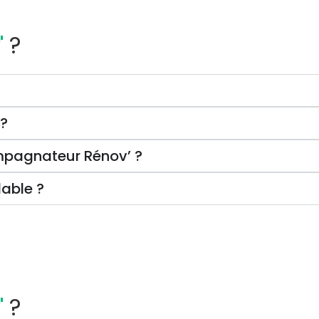
'
?
 ?
ompagnateur Rénov’ ?
lable ?
'
?