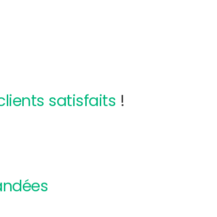
clients satisfaits
!
andées