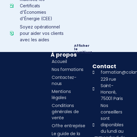
Certificats
d'Économies
d'Énergie (CEE)
Soyez opérationnel
pour aider vos clients
avec les aides
Afficher
le
certificat
À propos
Accueil
Contact
Nos formations
formation@colan
Contactez-
229 rue
nous
Saint-
Mentions
Honoré,
légales
75001 Paris
Conditions
Nos
générales de
conseillers
vente
sont
disponibles
Offre entreprise
du lundi au
Le guide de la