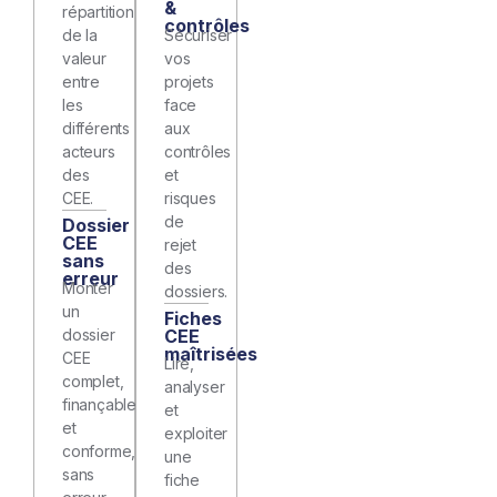
&
répartition
contrôles
de la
Sécuriser
valeur
vos
entre
projets
les
face
différents
aux
acteurs
contrôles
des
et
CEE.
risques
de
Dossier
CEE
rejet
sans
des
erreur
Monter
dossiers.
un
Fiches
dossier
CEE
maîtrisées
CEE
Lire,
complet,
analyser
finançable
et
et
exploiter
conforme
,
une
sans
fiche