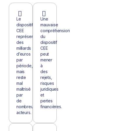
Le
Une
dispositif
mauvaise
CEE
compréhension
représente
du
des
dispositif
milliards
CEE
d’euros
peut
par
mener
période,
à
mais
des
reste
rejets,
mal
risques
maîtrisé
juridiques
par
et
de
pertes
nombreux
financières.
acteurs.