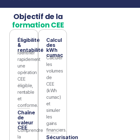
Objectif de la
formation CEE
Éligibilité
Calcul
&
des
rentabilité
kWh
Identifier
cumac
Calculer
rapidement
les
une
volumes
opération
de
CEE
CEE
éligible,
(kWh
rentable
cumac)
et
et
conforme.
simuler
Chaîne
les
de
valeur
gains
CEE
financiers.
Comprendre
la
Sécurisation