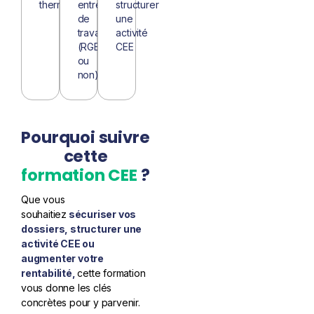
thermiques
entreprises
structurer
de
une
travaux
activité
(RGE
CEE
ou
non)
Pourquoi suivre
cette
formation CEE
?
Que vous
souhaitiez
sécuriser vos
dossiers
,
structurer une
activité CEE
ou
augmenter votre
rentabilité
,
cette formation
vous donne les clés
concrètes pour y parvenir.