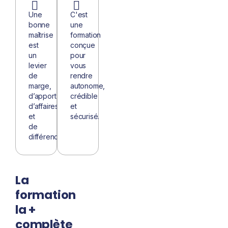
Une
C'est
bonne
une
maîtrise
formation
est
conçue
un
pour
levier
vous
de
rendre
marge,
autonome,
d’apport
crédible
d’affaires
et
et
sécurisé.
de
différenciation.
La
formation
la +
complète