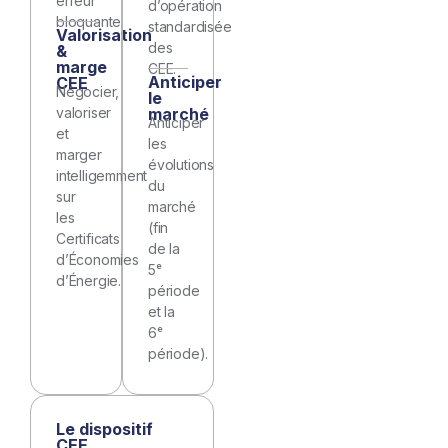
erreur
d’opération
bloquante.
standardisée
Valorisation
des
&
marge
CEE.
Anticiper
CEE
Négocier,
le
valoriser
marché
Anticiper
et
les
marger
évolutions
intelligemment
du
sur
marché
les
(fin
Certificats
de la
d’Économies
5ᵉ
d’Énergie.
période
et la
6ᵉ
période).
Le dispositif
CEE