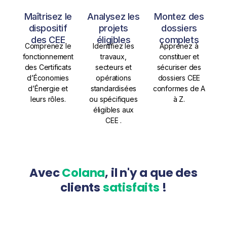
Maîtrisez le
Analysez les
Montez des
dispositif
projets
dossiers
des CEE
éligibles
complets
Comprenez le
Identifiez les
Apprenez à
fonctionnement
travaux,
constituer et
des Certificats
secteurs et
sécuriser des
d’Économies
opérations
dossiers CEE
d’Énergie et
standardisées
conformes de A
leurs rôles.
ou spécifiques
à Z.
éligibles aux
CEE .
Avec
Colana
, il n'y a que des
clients
satisfaits
!
Bien plus qu'une formation