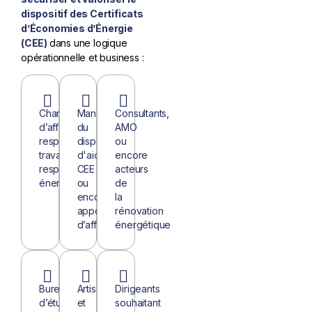
dispositif des Certificats
d’Économies d’Énergie
(CEE)
dans une logique
opérationnelle et business :
Chargés
Mandataires
Consultants,
d’affaires,
du
AMO
responsables
dispositif
ou
travaux,
d'aide
encore
responsables
CEE
acteurs
énergie.
ou
de
encore
la
apporteurs
rénovation
d’affaires.
énergétique
Bureaux
Artisans
Dirigeants
d’études
et
souhaitant