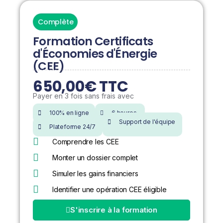
Complète
Formation Certificats
d'Économies d'Énergie
(CEE)
650,00€ TTC
Payer en 3 fois sans frais avec
100% en ligne
6 heures
Support de l'équipe
Plateforme 24/7
Comprendre les CEE
Monter un dossier complet
Simuler les gains financiers
Identifier une opération CEE éligible
S'inscrire à la formation