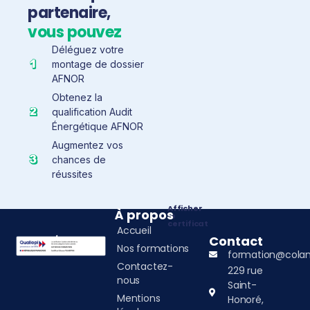
partenaire,
vous pouvez
Déléguez votre
montage de dossier
AFNOR
Obtenez la
qualification Audit
Énergétique AFNOR
Augmentez vos
chances de
réussites
Afficher
À propos
le
certificat
Accueil
Contact
Nos formations
formation@colan
Contactez-
229 rue
nous
Saint-
Mentions
Honoré,