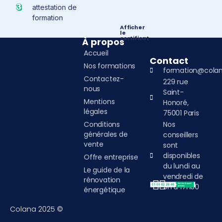
attestation de
formation
Afficher
le
certificat
À propos
Accueil
Contact
Nos formations
formation@colan
Contactez-
229 rue
nous
Saint-
Mentions
Honoré,
légales
75001 Paris
Conditions
Nos
générales de
conseillers
vente
sont
disponibles
Offre entreprise
du lundi au
Le guide de la
vendredi de
rénovation
9h à 17h00
énergétique
Colana 2025 ©