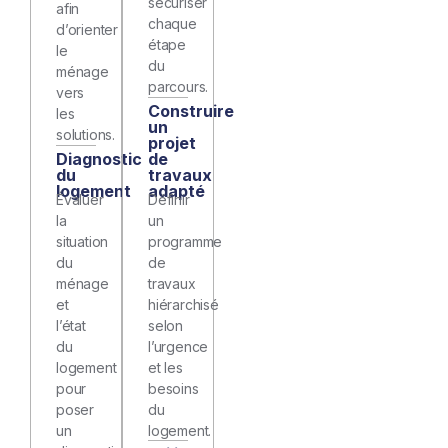
sécuriser
afin
chaque
d’orienter
étape
le
du
ménage
parcours.
vers
Construire
les
un
solutions.
projet
Diagnostic
de
du
travaux
logement
adapté
Évaluer
Définir
la
un
situation
programme
du
de
ménage
travaux
et
hiérarchisé
l’état
selon
du
l’urgence
logement
et les
pour
besoins
poser
du
un
logement.