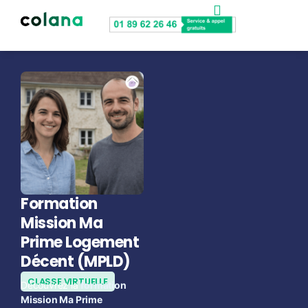
Nos accompagnements
Bootcamp commercial
Formation
Mission Ma
Prime Logement
Décent (MPLD)
CLASSE VIRTUELLE
Découvrez la
formation
Mission Ma Prime