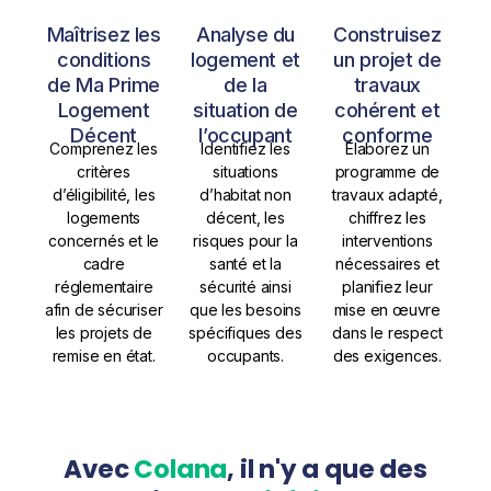
Maîtrisez les
Analyse du
Construisez
conditions
logement et
un projet de
de Ma Prime
de la
travaux
Logement
situation de
cohérent et
Décent
l’occupant
conforme
Comprenez les
Identifiez les
Élaborez un
critères
situations
programme de
d’éligibilité, les
d’habitat non
travaux adapté,
logements
décent, les
chiffrez les
concernés et le
risques pour la
interventions
cadre
santé et la
nécessaires et
réglementaire
sécurité ainsi
planifiez leur
afin de sécuriser
que les besoins
mise en œuvre
les projets de
spécifiques des
dans le respect
remise en état.
occupants.
des exigences.
Avec
Colana
, il n'y a que des