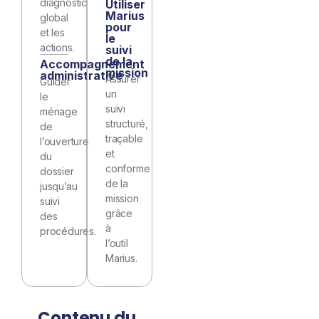
diagnostic
Utiliser
Marius
global
pour
et les
le
actions.
suivi
de la
Accompagnement
mission
administrative
Assurer
Guider
un
le
suivi
ménage
structuré,
de
traçable
l’ouverture
et
du
conforme
dossier
de la
jusqu’au
mission
suivi
grâce
des
à
procédures.
l’outil
Marius.
Contenu du