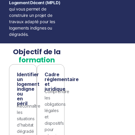
Logement Décent (MPLD)
qui vous permet de
construire un projet de
travaux adapté pour les
logements indignes ou
dégradés.
Objectif de la
formation
Identifier
Cadre
un
réglementaire
logement
et
indigne
juridique
Comprendre
ou
les
en
péril
obligations
Reconnaître
légales
les
et
situations
dispositifs
d’habitat
pour
dégradé