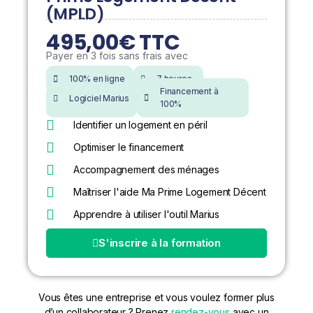
(MPLD)
495,00€ TTC
Payer en 3 fois sans frais avec
100% en ligne
7 heures
Financement à
Logiciel Marius
100%
Identifier un logement en péril
Optimiser le financement
Accompagnement des ménages
Maîtriser l'aide Ma Prime Logement Décent
Apprendre à utiliser l'outil Marius
S'inscrire à la formation
Vous êtes une entreprise et vous voulez former plus
d’un collaborateur ? Prenez
rendez-vous
avec un